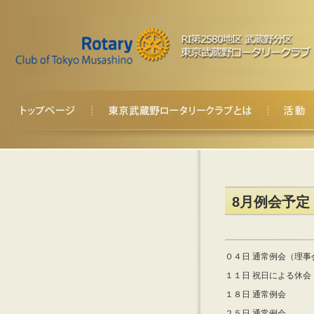
8月例会予定
０４日 通常例会（理事
１１日 祝日による休会
１８日 通常例会
２５日 通常例会