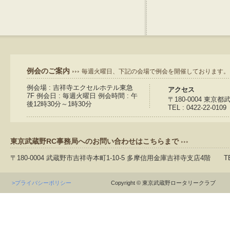
例会のご案内
毎週火曜日、下記の会場で例会を開催しております。
例会場 : 吉祥寺エクセルホテル東急
アクセス
7F 例会日 : 毎週火曜日 例会時間 : 午
〒180-0004 東京
後12時30分～1時30分
TEL : 0422-22-0109
東京武蔵野RC事務局へのお問い合わせはこちらまで
〒180-0004 武蔵野市吉祥寺本町1-10-5 多摩信用金庫吉祥寺支店4階 TEL：04
>プライバシーポリシー
Copyright © 東京武蔵野ロータリークラブ