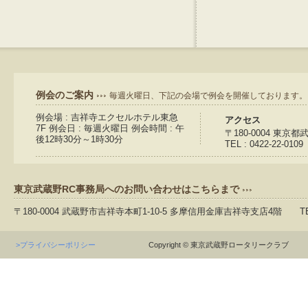
例会のご案内
毎週火曜日、下記の会場で例会を開催しております。
例会場 : 吉祥寺エクセルホテル東急
アクセス
7F 例会日 : 毎週火曜日 例会時間 : 午
〒180-0004 東京
後12時30分～1時30分
TEL : 0422-22-0109
東京武蔵野RC事務局へのお問い合わせはこちらまで
〒180-0004 武蔵野市吉祥寺本町1-10-5 多摩信用金庫吉祥寺支店4階 TEL：04
>プライバシーポリシー
Copyright © 東京武蔵野ロータリークラブ