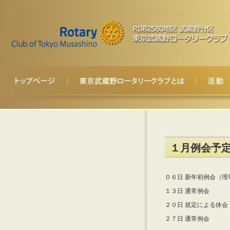
１月例会予
０６日 新年初例会（理
１３日 通常例会
２０日 規定による休会
２７日 通常例会