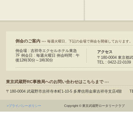
例会のご案内
毎週火曜日、下記の会場で例会を開催しております。
例会場 : 吉祥寺エクセルホテル東急
アクセス
7F 例会日 : 毎週火曜日 例会時間 : 午
〒180-0004 東京
後12時30分～1時30分
TEL : 0422-22-0109
東京武蔵野RC事務局へのお問い合わせはこちらまで
〒180-0004 武蔵野市吉祥寺本町1-10-5 多摩信用金庫吉祥寺支店4階 TEL：04
>プライバシーポリシー
Copyright © 東京武蔵野ロータリークラブ