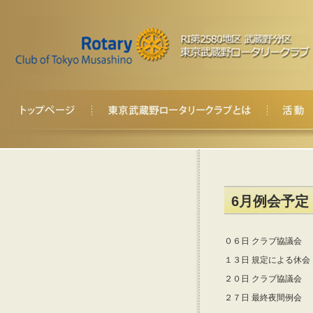
6月例会予定
０６日 クラブ協議会
１３日 規定による休会
２０日 クラブ協議会
２７日 最終夜間例会