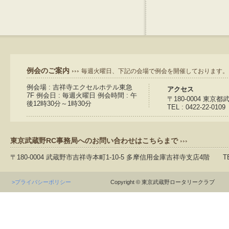
例会のご案内
毎週火曜日、下記の会場で例会を開催しております。
例会場 : 吉祥寺エクセルホテル東急
アクセス
7F 例会日 : 毎週火曜日 例会時間 : 午
〒180-0004 東京
後12時30分～1時30分
TEL : 0422-22-0109
東京武蔵野RC事務局へのお問い合わせはこちらまで
〒180-0004 武蔵野市吉祥寺本町1-10-5 多摩信用金庫吉祥寺支店4階 TEL：04
>プライバシーポリシー
Copyright © 東京武蔵野ロータリークラブ