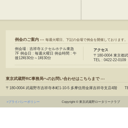
例会のご案内
毎週火曜日、下記の会場で例会を開催しております。
例会場 : 吉祥寺エクセルホテル東急
アクセス
7F 例会日 : 毎週火曜日 例会時間 : 午
〒180-0004 東京
後12時30分～1時30分
TEL : 0422-22-0109
東京武蔵野RC事務局へのお問い合わせはこちらまで
〒180-0004 武蔵野市吉祥寺本町1-10-5 多摩信用金庫吉祥寺支店4階 TEL：04
>プライバシーポリシー
Copyright © 東京武蔵野ロータリークラブ