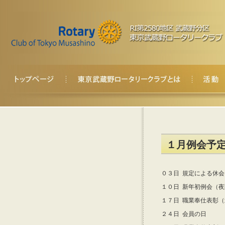
１月例会予
０３日 規定による休会
１０日 新年初例会（夜
１７日 職業奉仕表彰
２４日 会員の日