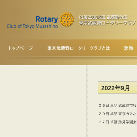
2022年9月
０６日 卓話 武蔵野市役
２０日 卓話 東京ガス
２７日 卓話 跡見学園