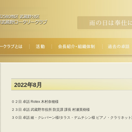
2022年8月
０２日 卓話 Rotex 木村奈穂様
２３日 卓話 武蔵野市役所 防災課 課長 村瀬英樹様
３０日 卓話 綾・クレバーン様/タラス・デムチシン様 ピアノ・クラリネット