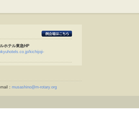
ルホテル東急HP
kyuhotels.co.jp/kichijoji-
mail：
musashino@m-rotary.org