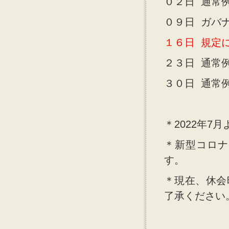
０２日 通常
０９日 ガバ
１６日 規定
２３日 通常
３０日 通常
＊2022年7
＊新型コロナ
す。
＊現在、休会
了承ください