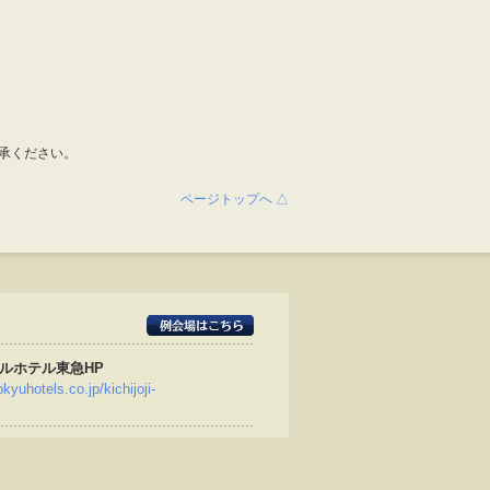
承ください。
ページトップへ △
ルホテル東急HP
kyuhotels.co.jp/kichijoji-