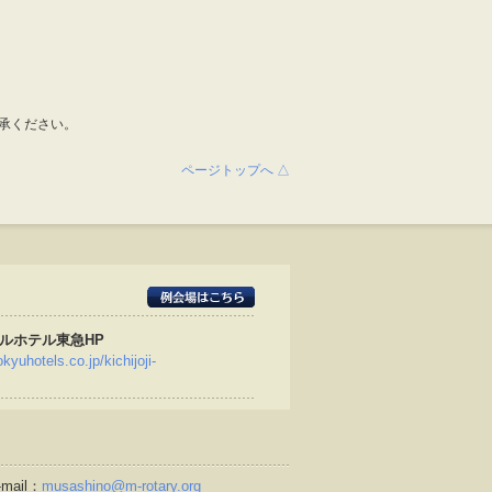
承ください。
ページトップへ △
ルホテル東急HP
kyuhotels.co.jp/kichijoji-
mail：
musashino@m-rotary.org