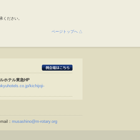
承ください。
ページトップへ △
ルホテル東急HP
kyuhotels.co.jp/kichijoji-
mail：
musashino@m-rotary.org