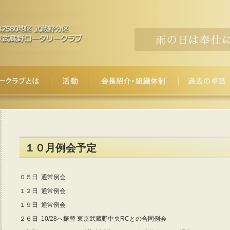
１０月例会予定
０５日 通常例会
１２日 通常例会
１９日 通常例会
２６日 10/28へ振替 東京武蔵野中央RCとの合同例会