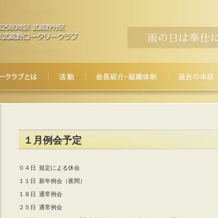
１月例会予定
０４日 規定による休会
１１日 新年例会（夜間）
１８日 通常例会
２５日 通常例会