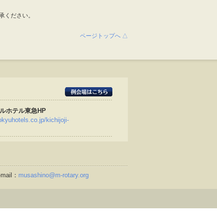
承ください。
ページトップへ △
ルホテル東急HP
kyuhotels.co.jp/kichijoji-
mail：
musashino@m-rotary.org