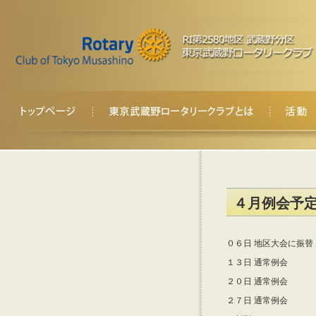
４月例会予
０６日 地区大会に振替
１３日 通常例会
２０日 通常例会
２７日 通常例会