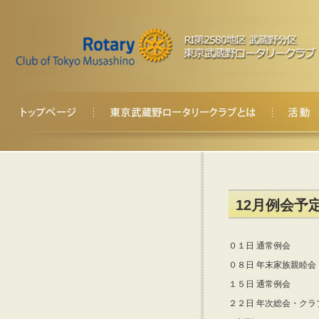
12月例会予
０１日 通常例会
０８日 年末家族親睦会
１５日 通常例会
２２日 年次総会・クラ