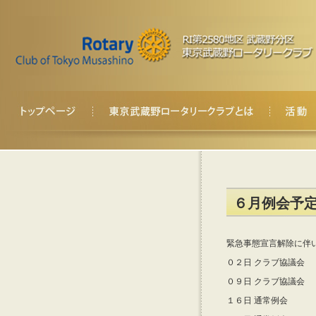
６月例会予
緊急事態宣言解除に伴
０２日 クラブ協議会
０９日 クラブ協議会
１６日 通常例会