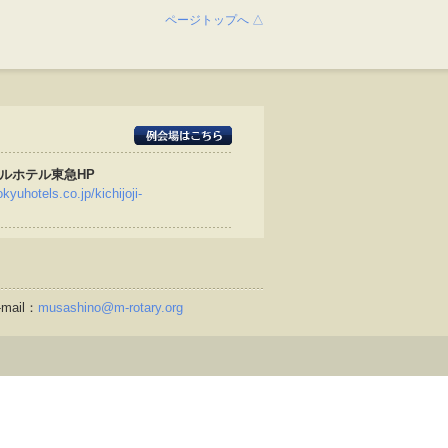
ページトップへ △
ルホテル東急HP
kyuhotels.co.jp/kichijoji-
mail：
musashino@m-rotary.org