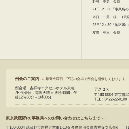
野村 幸史 会員
21日12：30「事業所
木口 一男 様 （武
28日12：30「地区
友野 英三 会員
例会のご案内
毎週火曜日、下記の会場で例会を開催しております。
例会場 : 吉祥寺エクセルホテル東急
アクセス
7F 例会日 : 毎週火曜日 例会時間 : 午
〒180-0004 東京
後12時30分～1時30分
TEL : 0422-22-0109
東京武蔵野RC事務局へのお問い合わせはこちらまで
〒180-0004 武蔵野市吉祥寺本町1-10-5 多摩信用金庫吉祥寺支店4階 TEL：04