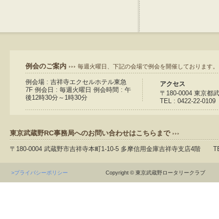
例会のご案内
毎週火曜日、下記の会場で例会を開催しております。
例会場 : 吉祥寺エクセルホテル東急
アクセス
7F 例会日 : 毎週火曜日 例会時間 : 午
〒180-0004 東京
後12時30分～1時30分
TEL : 0422-22-0109
東京武蔵野RC事務局へのお問い合わせはこちらまで
〒180-0004 武蔵野市吉祥寺本町1-10-5 多摩信用金庫吉祥寺支店4階 TEL：04
>プライバシーポリシー
Copyright © 東京武蔵野ロータリークラブ