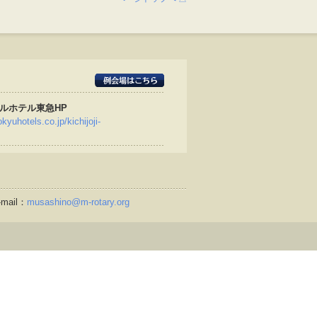
ルホテル東急HP
kyuhotels.co.jp/kichijoji-
mail：
musashino@m-rotary.org